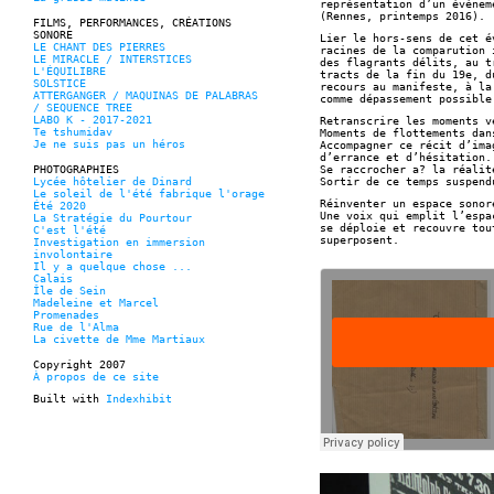
représentation d’un événem
(Rennes, printemps 2016).
FILMS, PERFORMANCES, CRÉATIONS
SONORE
Lier le hors-sens de cet é
LE CHANT DES PIERRES
racines de la comparution 
LE MIRACLE / INTERSTICES
des flagrants délits, au t
L'ÉQUILIBRE
tracts de la fin du 19e, d
SOLSTICE
recours au manifeste, à la
ATTERGANGER / MAQUINAS DE PALABRAS
comme dépassement possible
/ SEQUENCE TREE
LABO K - 2017-2021
Retranscrire les moments v
Te tshumidav
Moments de flottements dan
Je ne suis pas un héros
Accompagner ce récit d’ima
d’errance et d’hésitation.
PHOTOGRAPHIES
Se raccrocher a? la réalit
Lycée hôtelier de Dinard
Sortir de ce temps suspend
Le soleil de l'été fabrique l'orage
Réinventer un espace sonor
Été 2020
Une voix qui emplit l’espa
La Stratégie du Pourtour
se déploie et recouvre tou
C'est l'été
superposent.
Investigation en immersion
involontaire
Il y a quelque chose ...
Calais
Île de Sein
Madeleine et Marcel
Promenades
Rue de l'Alma
La civette de Mme Martiaux
Copyright 2007
À propos de ce site
Built with
Indexhibit