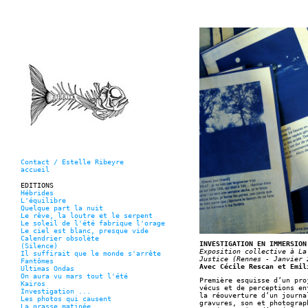
Contact / Estelle Ribeyre
accueil
EDITIONS
Hébrides
L'équilibre
Quelque part la nuit
Le rêve, la loutre et le serpent
Le soleil de l'été fabrique l'orage
Le ciel est blanc, presque vide
Calendrier obsolète
INVESTIGATION EN IMMERSION
(Silence)
Exposition collective à La
Il suffirait que le monde s'arrête
Justice (Rennes - Janvier 
Fantômes
Avec Cécile Rescan et Emil
Ultimas Ondas
On aura vu mars tout l'été
Première esquisse d’un pro
Kairos
vécus et de perceptions en
Investigation ...
la réouverture d’un journa
Les photos qui causent
gravures, son et photograp
La grasse matinée