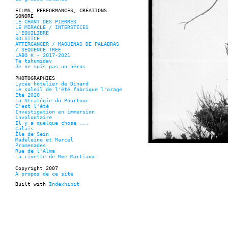
FILMS, PERFORMANCES, CRÉATIONS
SONORE
LE CHANT DES PIERRES
LE MIRACLE / INTERSTICES
L'ÉQUILIBRE
SOLSTICE
ATTERGANGER / MAQUINAS DE PALABRAS
/ SEQUENCE TREE
LABO K - 2017-2021
Te tshumidav
Je ne suis pas un héros
PHOTOGRAPHIES
Lycée hôtelier de Dinard
Le soleil de l'été fabrique l'orage
Été 2020
La Stratégie du Pourtour
C'est l'été
Investigation en immersion
involontaire
Il y a quelque chose ...
Calais
Île de Sein
Madeleine et Marcel
Promenades
Rue de l'Alma
La civette de Mme Martiaux
Copyright 2007
À propos de ce site
Built with
Indexhibit