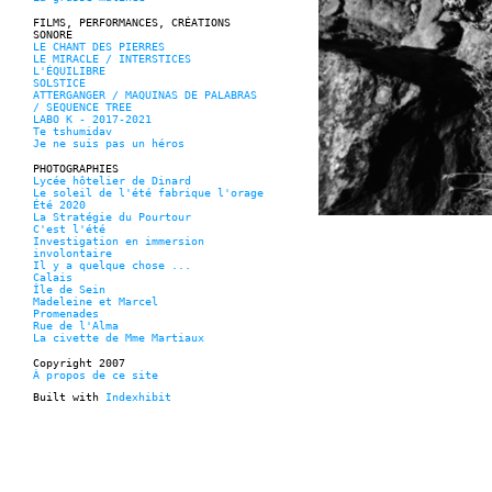
FILMS, PERFORMANCES, CRÉATIONS
SONORE
LE CHANT DES PIERRES
LE MIRACLE / INTERSTICES
L'ÉQUILIBRE
SOLSTICE
ATTERGANGER / MAQUINAS DE PALABRAS
/ SEQUENCE TREE
LABO K - 2017-2021
Te tshumidav
Je ne suis pas un héros
PHOTOGRAPHIES
Lycée hôtelier de Dinard
Le soleil de l'été fabrique l'orage
Été 2020
La Stratégie du Pourtour
C'est l'été
Investigation en immersion
involontaire
Il y a quelque chose ...
Calais
Île de Sein
Madeleine et Marcel
Promenades
Rue de l'Alma
La civette de Mme Martiaux
Copyright 2007
À propos de ce site
Built with
Indexhibit