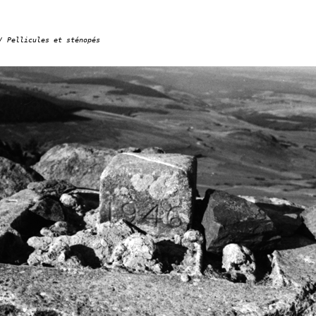
/ Pellicules et sténopés