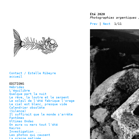
Été 2020
Photographies argentiques 
Prev
|
Next
1/11
Contact / Estelle Ribeyre
accueil
EDITIONS
Hébrides
L'équilibre
Quelque part la nuit
Le rêve, la loutre et le serpent
Le soleil de l'été fabrique l'orage
Le ciel est blanc, presque vide
Calendrier obsolète
(Silence)
Il suffirait que le monde s'arrête
Fantômes
Ultimas Ondas
On aura vu mars tout l'été
Kairos
Investigation ...
Les photos qui causent
La grasse matinée